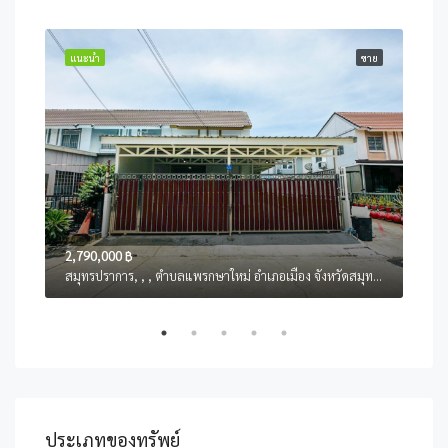
ขาย
แนะนำ
ขาย
แนะ
2,790,000 ฿
3,35
สมุทรปราการ, , , ตำบลแพรกษาใหม่ อำเภอเมือง จังหวัดสมุทรปราการ
ประเภทของทรัพย์