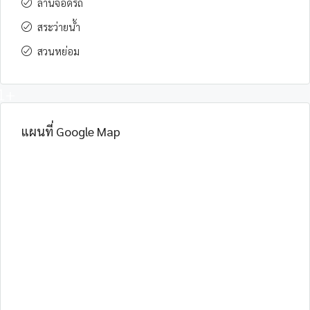
ลานจอดรถ
สระว่ายน้ำ
สวนหย่อม
1+
แผนที่ Google Map