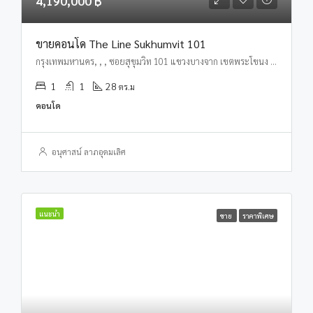
4,190,000 ฿
ขายคอนโด The Line Sukhumvit 101
กรุงเทพมหานคร, , , ซอยสุขุมวิท 101 แขวงบางจาก เขตพระโขนง กทม
1
1
28
ตร.ม
คอนโด
อนุศาสน์ ลาภอุดมเลิศ
แนะนำ
ขาย
ราคาพิเศษ