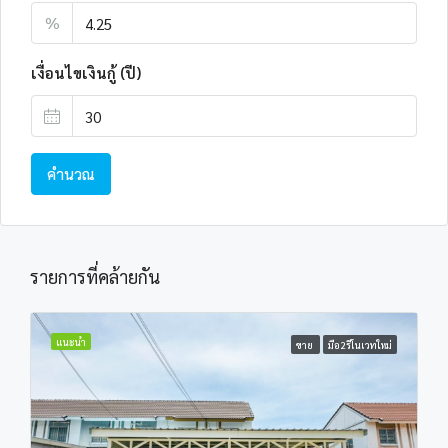
%
เงื่อนไขเงินกู้ (ปี)
คำนวณ
รายการที่คล้ายกัน
แนะนำ
ขาย
มือ2รีโนเวทใหม่