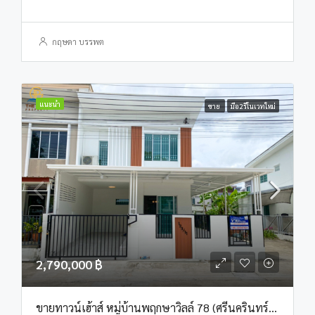
กฤษดา บรรพต
แนะนำ
ขาย
มือ2รีโนเวทใหม่
2,790,000 ฿
ขายทาวน์เฮ้าส์ หมู่บ้านพฤกษาวิลล์ 78 (ศรีนครินทร์ – เทพารักษ์)