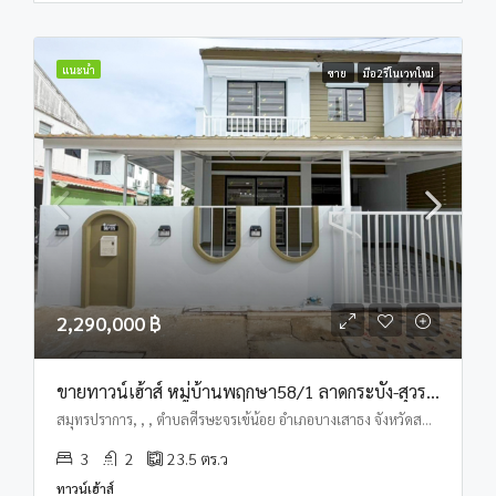
แนะนำ
ขาย
มือ2รีโนเวทใหม่
2,290,000 ฿
ขายทาวน์เฮ้าส์ หมู่บ้านพฤกษา58/1 ลาดกระบัง-สุวรรณภูมิ
สมุทรปราการ, , , ตำบลศีรษะจรเข้น้อย อำเภอบางเสาธง จังหวัดสมุทรปราการ
3
2
23.5
ตร.ว
ทาวน์เฮ้าส์