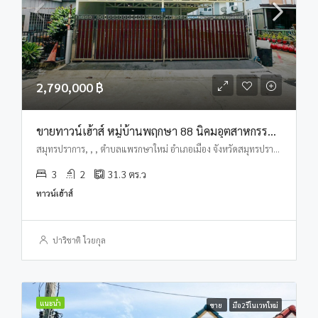
2,790,000 ฿
ขายทาวน์เฮ้าส์ หมู่บ้านพฤกษา 88 นิคมอุตสาหกรรมบางปู – แพรกษา
สมุทรปราการ, , , ตำบลแพรกษาใหม่ อำเภอเมือง จังหวัดสมุทรปราการ
3
2
31.3
ตร.ว
ทาวน์เฮ้าส์
ปาริชาติ ไวยกุล
แนะนำ
ขาย
มือ2รีโนเวทใหม่