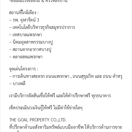
-ต่อเติมโรงจอดรถ & ครัวหลังบ้าน
สถานที่ใกล้เคียง :
– รพ. จุฬารัตน์ 3
– เทคโนโลยีบริหารธุรกิจสมุทรปราการ
– เทศบาลแพรกษา
– นิคมอุตสาหกรรมบางปู
– สถานตากอากาศบางปู
– ตลาดสดแพรกษา
จุดเด่นโครงการ :
– การเดินทางสะดวก ถนนแพรกษา , ถนนสุขุมวิท และ ถนน ตำหรุ
– บางพลี
เรามีบริการจัดสินเชื่อให้ฟรี และให้คำปรึกษาฟรี ทุกธนาคาร
เช็คประเมินวงเงินกู้ให้ฟรี ไม่มีค่าใช้จ่ายใดๆ
THE GOAL PROPERTY CO.,LTD.
ที่ปรึกษาด้านอสังหาริมทรัพย์แบบมืออาชีพ ให้บริการด้านการขาย