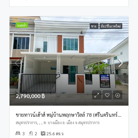
แนะนำ
ขาย
มือ2รีโนเวทใหม่
2,790,000 ฿
ขายทาวน์เฮ้าส์ หมู่บ้านพฤกษาวิลล์ 78 (ศรีนครินทร์ – เทพารักษ์)
สมุทรปราการ, , , ต. บางเมือง อ. เมือง จ.สมุทรปราการ
3
2
25.6
ตร.ว