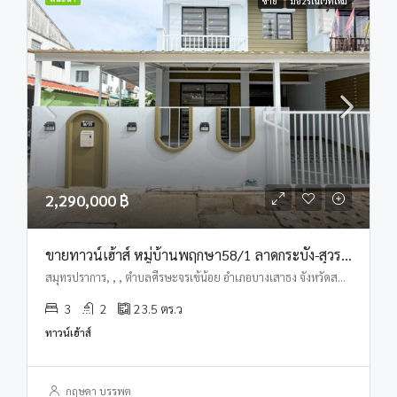
ขาย
มือ2รีโนเวทใหม่
2,290,000 ฿
ขายทาวน์เฮ้าส์ หมู่บ้านพฤกษา58/1 ลาดกระบัง-สุวรรณภูมิ
สมุทรปราการ, , , ตำบลศีรษะจรเข้น้อย อำเภอบางเสาธง จังหวัดสมุทรปราการ
3
2
23.5
ตร.ว
ทาวน์เฮ้าส์
กฤษดา บรรพต