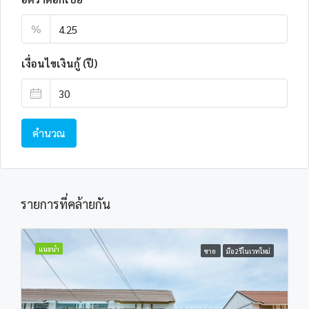
%
เงื่อนไขเงินกู้ (ปี)
คำนวณ
รายการที่คล้ายกัน
แนะนำ
ขาย
มือ2รีโนเวทใหม่