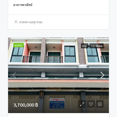
อาคารพาณิชย์
อรชพร ผลสุวรรณ
แนะนำ
ขาย
ราคาพิเศษ
3,700,000 ฿