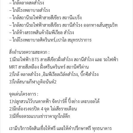
– ใกล้ตลาดสดสำโรง
– ใกล้โรงพยาบาลสำโรง
– ใกล้สถานีรถไฟฟ้าสายสีเขียว สถานีแบริ่ง
– ใกล้สถานีรถไฟฟ้าสายสีเขียว สถานีสำโรง ออกทางเส้นสุขุมวิท
– ใกล้ห้างสรรพสินค้าอิมพีเรียล สำโรง
– ใกล้โรงพยาบาลศิครินทร์,เปาโล สมุทรปราการ
สิ่งอำนวยความสะดวก :
1)มีรถไฟฟ้า BTS สายสีเขียวฝั่งสำโรง สถานีสำโรง และ รถไฟฟ้า
MRT สายสีเหลือง ฝั่งศรีนครินทร์ สถานีศรีด่าน
2)ใกล้ ตลาดสำโรง ,อิมพีเรียลเวิล์ดสำโรง, บิ๊กซีสำโรง
3)ใกล้สนามกีฬาภูติอนันต์2
จุดเด่นโครงการ :
1)ปลูกสวนไว้บนดาดฟ้า จัดปาร์ตี้ ปิ้งย่าง เตะบอลได้
2)มีกล้องวงจรปิด 4 จุด ไม่เสียรายเดือน
3)มีที่จอดรถแบบเช่าราคาถูกใกล้ตึก
เรามีบริการจัดสินเชื่อให้ฟรี และให้คำปรึกษาฟรี ทุกธนาคาร